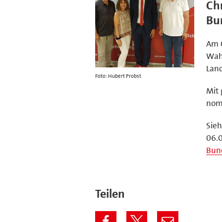
Chr
Bu
Am 0
Wahl
Land
Foto: Hubert Probst
Mit 
nomi
Sieh
06.
Bund
Teilen