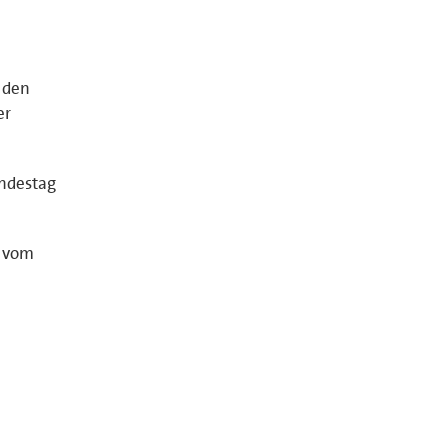
 den
er
undestag
) vom