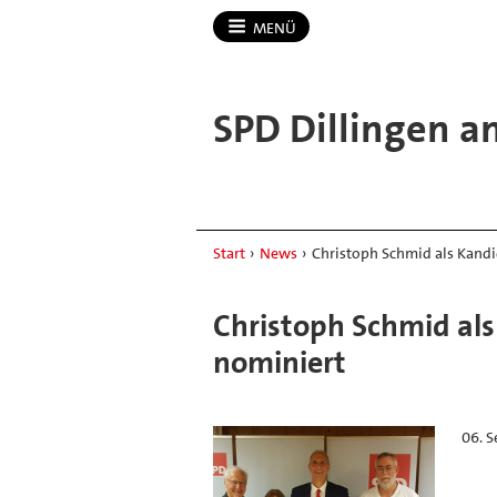
MENÜ
SPD Dillingen a
Start
›
News
›
Christoph Schmid als Kand
Christoph Schmid al
nominiert
06. 