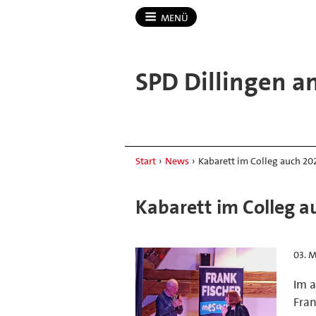
MENÜ
SPD Dillingen a
Start
›
News
›
Kabarett im Colleg auch 202
Kabarett im Colleg au
03. M
Im a
Fran