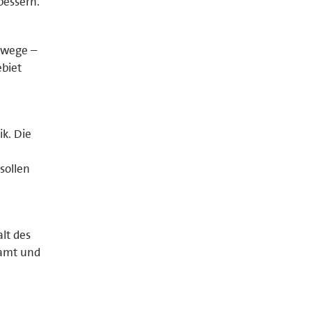
bessern.
adwege –
ebiet
ik. Die
sollen
alt des
namt und