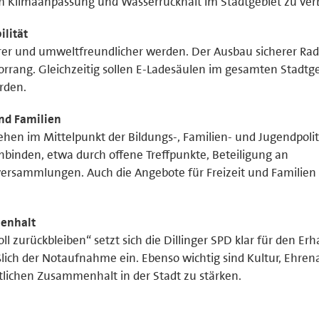
 Klimaanpassung und Wasserrückhalt im Stadtgebiet zu ver
ilität
cherer und umweltfreundlicher werden. Der Ausbau sicherer R
Vorrang. Gleichzeitig sollen E-Ladesäulen im gesamten Stadtg
rden.
und Familien
hen im Mittelpunkt der Bildungs-, Familien- und Jugendpolit
nbinden, etwa durch offene Treffpunkte, Beteiligung an
ersammlungen. Auch die Angebote für Freizeit und Familien 
menhalt
 zurückbleiben“ setzt sich die Dillinger SPD klar für den Erh
ßlich der Notaufnahme ein. Ebenso wichtig sind Kultur, Ehre
lichen Zusammenhalt in der Stadt zu stärken.