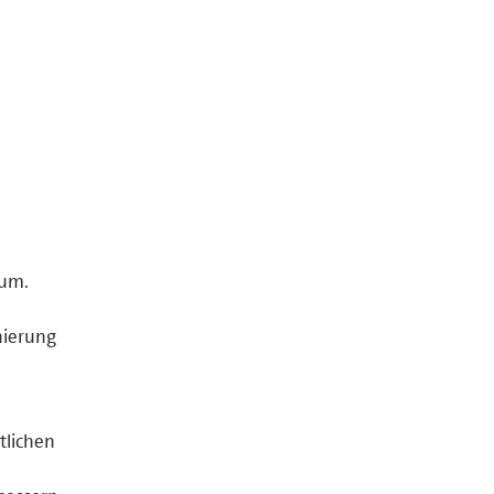
aum.
nierung
tlichen