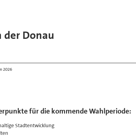
n der Donau
m 2026
werpunkte für die kommende Wahlperiode:
altige Stadtentwicklung
lten